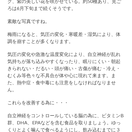
ク、紫の美しい花を咲かせている。約50種あり、見ご
ろは6月下旬まで続くそうです。
素敵な写真ですね。
梅雨になると、気圧の変化・寒暖差・湿気により、体
調を崩すことが多くなります。
気圧の変化や急激な温度変化により、自立神経が乱れ
気持ちが落ち込みやすくなったり、眠りにくい・朝起
きられない・だるい・頭が痛い・古傷が痛む・冷え・
むくみ等色々な不具合が体や心に現れて来ます。ま
た、熱中症・食中毒にも注意をしなければなりませ
ん。
これらを改善する為に・・・
自立神経をコントロールしている脳の為に、ビタミンB
群、DHA、EPAなどを含む食品を取りましょう。ゆっ
くりとよく噛んで食べるようにし、飲み込むまでに３