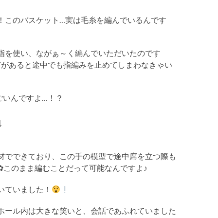
！このバスケット…実は毛糸を編んでいるんです
指を使い、ながぁ～く編んでいただいたのです
どがあると途中でも指編みを止めてしまわなきゃい
ごいんですよ…！？
↓
材でできており、この手の模型で途中席を立つ際も
✿このまま編むことだって可能なんですよ♪
いていました！
ホール内は大きな笑いと、会話であふれていました