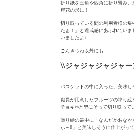
折り紙を三角や四角に折り畳み、
岸花の形に！
切り取っている間の利用者様の集
たぁ！」と達成感にあふれていま
いましたよ♪
ごんぎつね以外にも…
\\ジャジャジャジャーン
バスケットの中に入った、美味し
職員が用意したフルーツの塗り絵
チョキ✄と型にそって切り取って
塗り絵の最中に「なんだかおなか
ぃ～‼」と美味しそうに仕上がっ