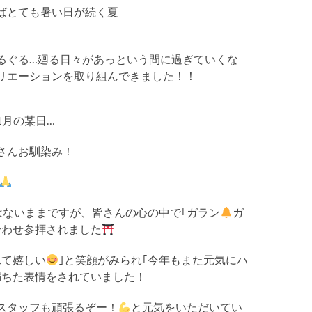
ばとても暑い日が続く夏
るぐる…廻る日々があっという間に過ぎていくな
リエーションを取り組んできました！！
1月の某日…
さんお馴染み！
はないままですが、皆さんの心の中で｢ガラン
ガ
合わせ参拝されました
れて嬉しい
｣と笑顔がみられ｢今年もまた元気にハ
満ちた表情をされていました！
スタッフも頑張るぞー！
と元気をいただいてい