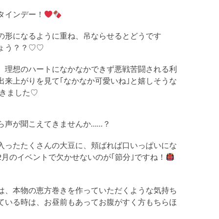
タインデー！
の形になるように重ね、吊ならせるとどうです
ょう？？♡♡
、理想のハートになかなかできず悪戦苦闘される利
出来上がりを見て｢なかなか可愛いね｣と嬉しそうな
きました♡
ら声が聞こえてきませんか……？
入ったたくさんの大豆に、頬ばれば口いっぱいにな
2月のイベントで欠かせないのが｢節分｣ですね！
は、本物の恵方巻きを作っていただくような気持ち
ている時は、お昼前もあってお腹がすく方もちらほ