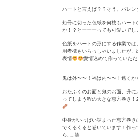
ハートと言えば？？そう、バレン
短冊に切った色紙を何枚もハート
か！？とーーーっても可愛いでし
色紙をハートの形にする作業では
用者様もいらっしゃいましたが、
表情
愛情込めて作っていただ
鬼は外〜〜！福は内〜〜！遠くか
おたふくのお面と鬼のお面、升に
ってしまう程の大きな恵方巻き！
中身がいっぱい詰まった恵方巻き
でくるくると巻いています！作っ
ら……笑